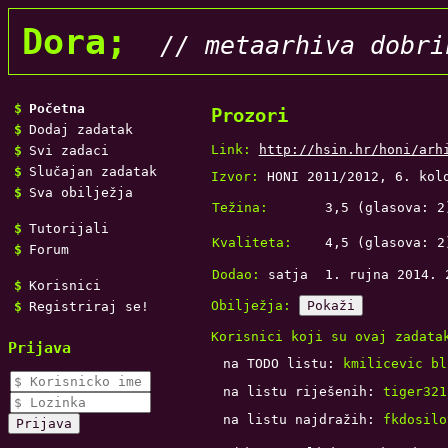
Dora;
// metaarhiva dobri
Početna
Prozori
Dodaj zadatak
Link:
http://hsin.hr/honi/arh
Svi zadaci
Slučajan zadatak
Izvor:
HONI 2011/2012, 6. kol
Sva obilježja
Težina:
3,5
(glasova:
2
Tutorijali
Kvaliteta:
4,5
(glasova:
2
Forum
Dodao:
satja
1. rujna 2014. 
Korisnici
Obilježja:
Pokaži
Registriraj se!
Korisnici koji su ovaj zadata
Prijava
na TODO listu:
kmilicevic
bl
na listu riješenih:
tiger321
na listu najdražih:
fkdosilo