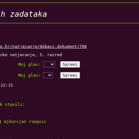
ih zadataka
o.hr/natjecanje/dobavi-dokument/706
sko natjecanje, 5. razred
Moj glas:
Spremi
Moj glas:
Spremi
 22:15
k stavili:
1
mjkocijan
rsegvic