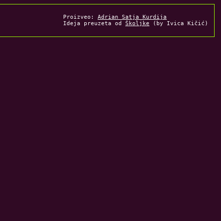
Proizveo:
Adrian Satja Kurdija
Ideja preuzeta od
Školjke
(by Ivica Kičić)