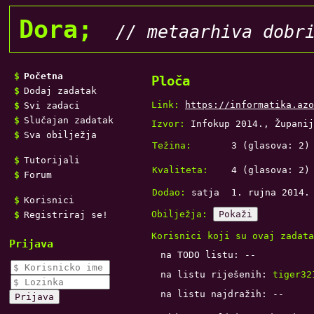
Dora;
// metaarhiva dobr
Početna
Ploča
Dodaj zadatak
Link:
https://informatika.azo
Svi zadaci
Slučajan zadatak
Izvor:
Infokup 2014., Županij
Sva obilježja
Težina:
3
(glasova:
2
)
Tutorijali
Kvaliteta:
4
(glasova:
2
)
Forum
Dodao:
satja
1. rujna 2014.
Korisnici
Obilježja:
Pokaži
Registriraj se!
Korisnici koji su ovaj zadata
Prijava
na TODO listu: --
na listu riješenih:
tiger32
na listu najdražih: --