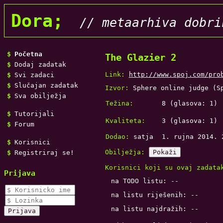
Dora;
// metaarhiva dobri
Početna
The Glazier 2
Dodaj zadatak
Link:
http://www.spoj.com/pro
Svi zadaci
Slučajan zadatak
Izvor:
Sphere online judge (S
Sva obilježja
Težina:
8
(glasova:
1
)
Tutorijali
Kvaliteta:
3
(glasova:
1
)
Forum
Dodao:
satja
1. rujna 2014. 
Korisnici
Obilježja:
Pokaži
Registriraj se!
Korisnici koji su ovaj zadata
Prijava
na TODO listu: --
na listu riješenih: --
na listu najdražih: --