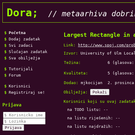
Dora;
// metaarhiva dobri
Početna
Largest Rectangle in 
Dodaj zadatak
Link:
http://www.spoj.com/pro
Svi zadaci
Slučajan zadatak
Izvor:
University of Ulm Loca
Sva obilježja
Težina:
6
(glasova
Tutorijali
Kvaliteta:
5
(glasova
Forum
Dodao:
mjkocijan
2. prosinca
Korisnici
Obilježja:
Pokaži
Registriraj se!
Korisnici koji su ovaj zadata
Prijava
na TODO listu: --
na listu riješenih: --
na listu najdražih: --