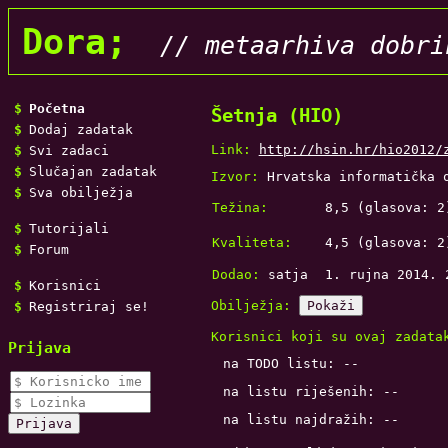
Dora;
// metaarhiva dobri
Početna
Šetnja (HIO)
Dodaj zadatak
Link:
http://hsin.hr/hio2012/
Svi zadaci
Slučajan zadatak
Izvor:
Hrvatska informatička 
Sva obilježja
Težina:
8,5
(glasova:
2
Tutorijali
Kvaliteta:
4,5
(glasova:
2
Forum
Dodao:
satja
1. rujna 2014. 
Korisnici
Obilježja:
Pokaži
Registriraj se!
Korisnici koji su ovaj zadata
Prijava
na TODO listu: --
na listu riješenih: --
na listu najdražih: --