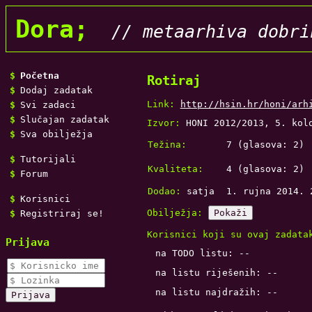
Dora;
// metaarhiva dobri
Početna
Rotiraj
Dodaj zadatak
Link:
http://hsin.hr/honi/arh
Svi zadaci
Slučajan zadatak
Izvor:
HONI 2012/2013, 5. kol
Sva obilježja
Težina:
7
(glasova:
2
)
Tutorijali
Kvaliteta:
4
(glasova:
2
)
Forum
Dodao:
satja
1. rujna 2014. 
Korisnici
Obilježja:
Pokaži
Registriraj se!
Korisnici koji su ovaj zadata
Prijava
na TODO listu: --
na listu riješenih: --
na listu najdražih: --