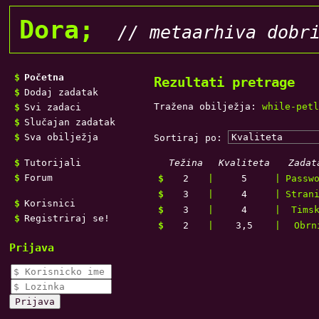
Dora;
// metaarhiva dobr
Početna
Rezultati pretrage
Dodaj zadatak
Tražena obilježja:
while-petl
Svi zadaci
Slučajan zadatak
Sva obilježja
Sortiraj po:
Tutorijali
Težina
Kvaliteta
Zadat
Forum
$
2
|
5
|
Passw
$
3
|
4
|
Stran
Korisnici
$
3
|
4
|
Tims
Registriraj se!
$
2
|
3,5
|
Obrn
Prijava