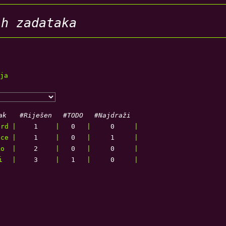
ih zadataka
ja
ak
#Riješen
#TODO
#Najdraži
ord
|
1
|
0
|
0
|
ice
|
1
|
0
|
1
|
ko
|
2
|
0
|
0
|
i
|
3
|
1
|
0
|