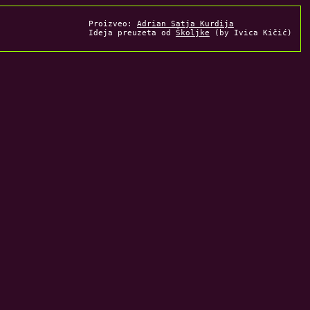
Proizveo:
Adrian Satja Kurdija
Ideja preuzeta od
Školjke
(by Ivica Kičić)