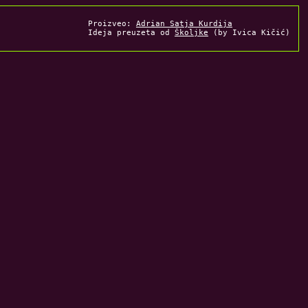
Proizveo:
Adrian Satja Kurdija
Ideja preuzeta od
Školjke
(by Ivica Kičić)